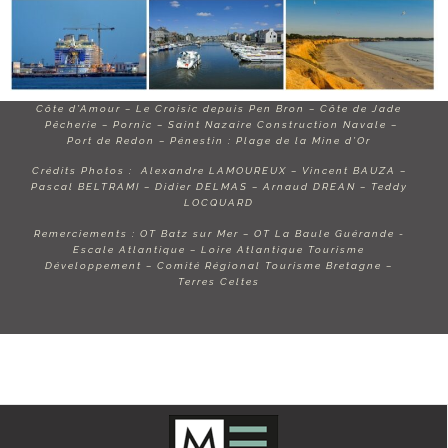
Côte d’Amour – Le Croisic depuis Pen Bron – Côte de Jade
Pêcherie – Pornic – Saint Nazaire Construction Navale –
Port de Redon – Pénestin : Plage de la Mine d’Or
Crédits Photos : Alexandre LAMOUREUX – Vincent BAUZA –
Pascal BELTRAMI – Didier DELMAS – Arnaud DREAN – Teddy
LOCQUARD
Remerciements : OT Batz sur Mer – OT La Baule Guérande -
Escale Atlantique – Loire Atlantique Tourisme
Développement – Comité Régional Tourisme Bretagne –
Terres Celtes