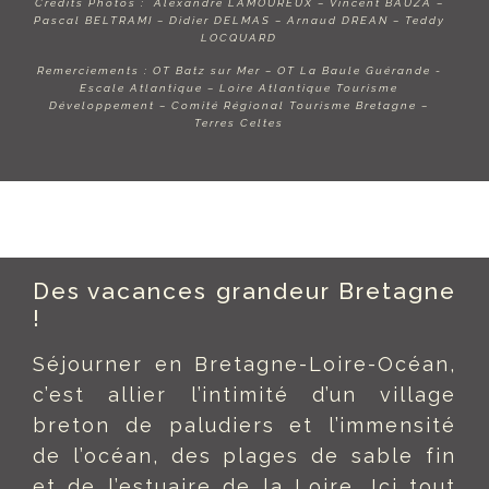
Crédits Photos : Alexandre LAMOUREUX – Vincent BAUZA –
Pascal BELTRAMI – Didier DELMAS – Arnaud DREAN – Teddy
LOCQUARD
Remerciements : OT Batz sur Mer – OT La Baule Guérande -
Escale Atlantique – Loire Atlantique Tourisme
Développement – Comité Régional Tourisme Bretagne –
Terres Celtes
Des vacances grandeur Bretagne
!
Séjourner en Bretagne-Loire-Océan,
c’est allier l’intimité d’un village
breton de paludiers et l’immensité
de l’océan, des plages de sable fin
et de l’estuaire de la Loire. Ici tout